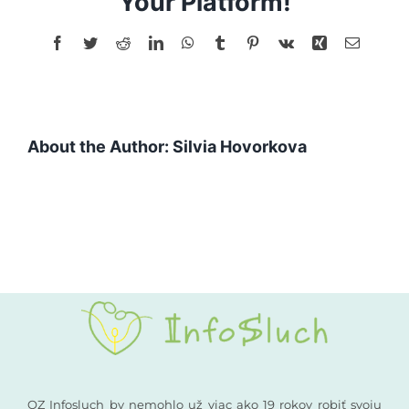
Your Platform!
Facebook
Twitter
Reddit
LinkedIn
WhatsApp
Tumblr
Pinterest
Vk
Xing
Email
About the Author:
Silvia Hovorkova
OZ Infosluch by nemohlo už viac ako 19 rokov robiť svoju