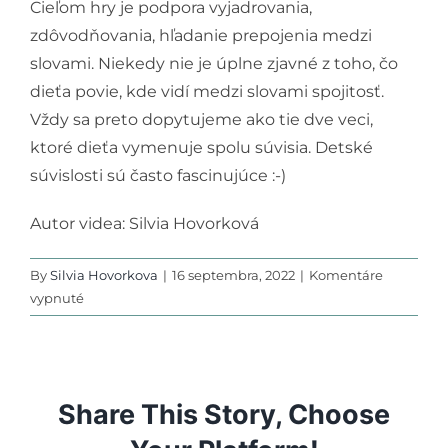
Cieľom hry je podpora vyjadrovania,
Podporte nás
zdôvodňovania, hľadanie prepojenia medzi
slovami. Niekedy nie je úplne zjavné z toho, čo
dieťa povie, kde vidí medzi slovami spojitosť.
Vždy sa preto dopytujeme ako tie dve veci,
ktoré dieťa vymenuje spolu súvisia. Detské
súvislosti sú často fascinujúce :-)
Autor videa: Silvia Hovorková
By
Silvia Hovorkova
|
16 septembra, 2022
|
Komentáre
na
vypnuté
Slovné
asociácie
1
Share This Story, Choose