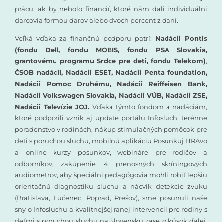
prácu, ak by nebolo financií, ktoré nám dali individuálni
darcovia formou darov alebo dvoch percent z daní.
Veľká vďaka za finančnú podporu patrí:
Nadácii Pontis
(fondu Dell, fondu MOBIS, fondu PSA Slovakia,
grantovému programu Srdce pre deti, fondu Telekom)
,
ČSOB nadácii, Nadácii ESET, Nadácii Penta foundation,
Nadácii Pomoc Druhému, Nadácii Reiffeisen Bank,
Nadácii Volkswagen Slovakia, Nadácii VÚB, Nadácii ZSE,
Nadácii Televízie JOJ.
Vďaka týmto fondom a nadáciám,
ktoré podporili vznik aj update portálu Infosluch, terénne
poradenstvo v rodinách, nákup stimulačných pomôcok pre
deti s poruchou sluchu, mobilnú aplikáciu Posunkuj HRAvo
a online kurzy posunkov, webináre pre rodičov a
odborníkov, zakúpenie 4 prenosných skríningových
audiometrov, aby špeciálni pedagógovia mohli robiť lepšiu
orientačnú diagnostiku sluchu a nácvik detekcie zvuku
(Bratislava, Lučenec, Poprad, Prešov), sme posunuli naše
sny o Infosluchu a kvalitnejšej ranej intervencii pre rodiny s
deťmi s poruchou sluchu na Slovensku zase o kúsok ďalej.