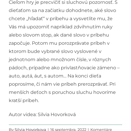
Cieľom hry je precvičiť si sluchovú pozornosť. S
Podporte nás
dieťaťom sa na začiatku dohodnete, aké slovo
chcete „hľadať“ v príbehu a vysvetlíte mu, že
Vás má upozorniť napríklad zdvihnutím ruky
alebo slovom stop, ak dané slovo v príbehu
započuje. Potom mu porozprávate príbeh v
ktorom bude vybrané slovo vyslovené v
jednotnom alebo množnom čísle, v rôznych
pádoch, prípadne ako privlastňovacie zámeno –
auto, autá, áut, s autom… Na konci dieťa
poprosíme, či nám vie príbeh prerozprávať. Pri
menších deťoch s poruchou sluchu hovoríme
kratší príbeh.
Autor videa: Silvia Hovorková
By
Silvia Hovorkova
|
16 septembra, 2022
|
Komentáre