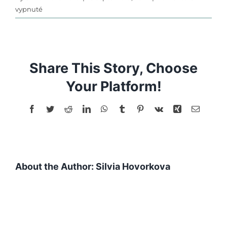
na
vypnuté
Sluchová
pozornosť
(auto)
Share This Story, Choose
Your Platform!
Facebook
Twitter
Reddit
LinkedIn
WhatsApp
Tumblr
Pinterest
Vk
Xing
Email
About the Author:
Silvia Hovorkova