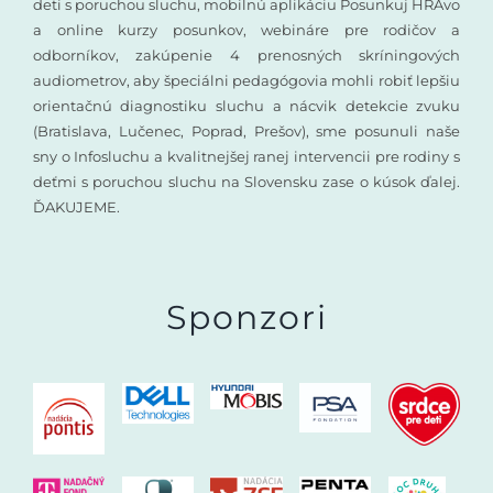
deti s poruchou sluchu, mobilnú aplikáciu Posunkuj HRAvo
a online kurzy posunkov, webináre pre rodičov a
odborníkov, zakúpenie 4 prenosných skríningových
audiometrov, aby špeciálni pedagógovia mohli robiť lepšiu
orientačnú diagnostiku sluchu a nácvik detekcie zvuku
(Bratislava, Lučenec, Poprad, Prešov), sme posunuli naše
sny o Infosluchu a kvalitnejšej ranej intervencii pre rodiny s
deťmi s poruchou sluchu na Slovensku zase o kúsok ďalej.
ĎAKUJEME.
Sponzori