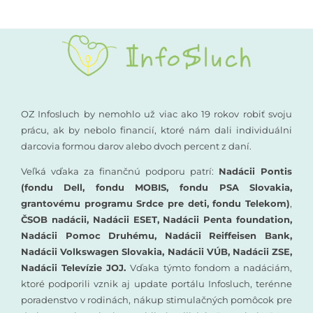
OZ Infosluch by nemohlo už viac ako 19 rokov robiť svoju
prácu, ak by nebolo financií, ktoré nám dali individuálni
darcovia formou darov alebo dvoch percent z daní.
Veľká vďaka za finančnú podporu patrí:
Nadácii Pontis
(fondu Dell, fondu MOBIS, fondu PSA Slovakia,
grantovému programu Srdce pre deti, fondu Telekom)
,
ČSOB nadácii, Nadácii ESET, Nadácii Penta foundation,
Nadácii Pomoc Druhému, Nadácii Reiffeisen Bank,
Nadácii Volkswagen Slovakia, Nadácii VÚB, Nadácii ZSE,
Nadácii Televízie JOJ.
Vďaka týmto fondom a nadáciám,
ktoré podporili vznik aj update portálu Infosluch, terénne
poradenstvo v rodinách, nákup stimulačných pomôcok pre