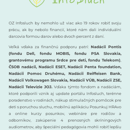
OZ Infosluch by nemohlo už viac ako 19 rokov robiť svoju
prácu, ak by nebolo financií, ktoré nám dali individuálni
darcovia formou darov alebo dvoch percent z daní.
Veľká vďaka za finančnú podporu patrí:
Nadácii Pontis
(fondu Dell, fondu MOBIS, fondu PSA Slovakia,
grantovému programu Srdce pre deti, fondu Telekom)
,
ČSOB nadácii, Nadácii ESET, Nadácii Penta foundation,
Nadácii Pomoc Druhému, Nadácii Reiffeisen Bank,
Nadácii Volkswagen Slovakia, Nadácii VÚB, Nadácii ZSE,
Nadácii Televízie JOJ.
Vďaka týmto fondom a nadáciám,
ktoré podporili vznik aj update portálu Infosluch, terénne
poradenstvo v rodinách, nákup stimulačných pomôcok pre
deti s poruchou sluchu, mobilnú aplikáciu Posunkuj HRAvo
a online kurzy posunkov, webináre pre rodičov a
odborníkov, zakúpenie 4 prenosných skríningových
audiometrov, aby špeciálni pedagógovia mohli robiť lepšiu