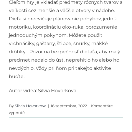
Cieľom hry je vkladať predmety rôznych tvarov a
Podporte nás
veľkosti cez menšie a väčšie otvory v nádobe.
Dieťa si precvičuje plánovanie pohybov, jednú
motoriku, koordináciu oko-ruka, porozumenie
jednoduchým pokynom. Môžete použiť
vrchnáčiky, gaštany, štipce, šnúrky, mäkké
drôtiky… Pozor na bezpečnosť dieťaťa, aby malý
predmet nedalo do úst, neprehltlo ho alebo ho
nevdýchlo. Vždy pri ňom pri takejto aktivite
buďte.
Autor videa: Silvia Hovorková
By
Silvia Hovorkova
|
16 septembra, 2022
|
Komentáre
na
vypnuté
Vkladanie
predmetov