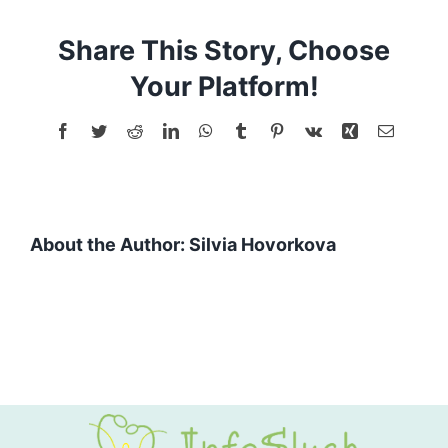
do
krabice
Share This Story, Choose
Your Platform!
Facebook
Twitter
Reddit
LinkedIn
WhatsApp
Tumblr
Pinterest
Vk
Xing
Email
About the Author:
Silvia Hovorkova